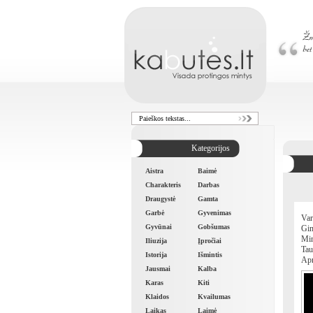
Kategorijos
Aistra
Baimė
Charakteris
Darbas
Draugystė
Gamta
Garbė
Gyvenimas
Var
Gyvūnai
Gobšumas
Gi
Mi
Iliuzija
Įpročiai
Tau
Istorija
Išmintis
Ap
Jausmai
Kalba
Karas
Kiti
Klaidos
Kvailumas
Laikas
Laimė