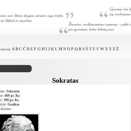
A
B
C
Č
D
E
F
G
H
I
J
K
L
M
N
O
P
Q
R
S
Š
T
U
V
W
X
Y
Z
Ž
Autoriai:
Sokratas
das:
Sokratas
mė:
469 pr. Kr.
rė:
399 pr. Kr.
tybė:
Graikas
rašymas: