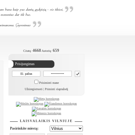
4668
659
Citatų:
Autorių:
Prisijungimas
Prisiminti mane
Užsiregistruoti
|
Priminti slaptažodį
LAISVALAIKIS VILNIUJE
Pasirinkite miestą: