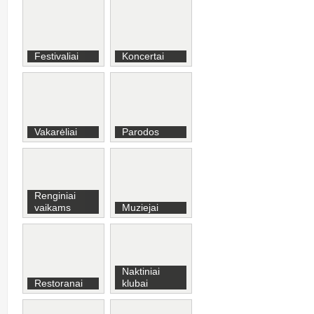
Festivaliai
Koncertai
Vakarėliai
Parodos
Renginiai
vaikams
Muziejai
Naktiniai
Restoranai
klubai