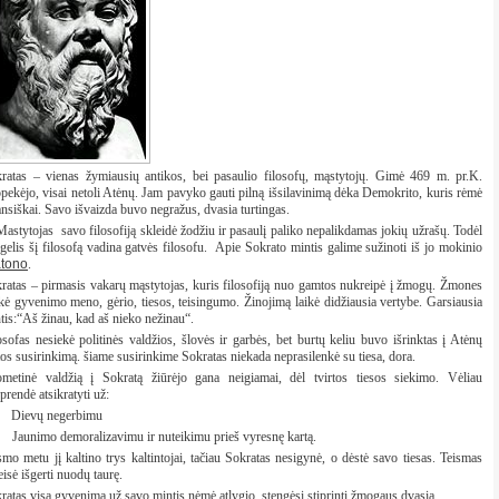
ratas – vienas žymiausių antikos, bei pasaulio filosofų, mąstytojų. Gimė 469 m. pr.K.
pekėjo, visai netoli Atėnų. Jam pavyko gauti pilną išsilavinimą dėka Demokrito, kuris rėmė
ansiškai. Savo išvaizda buvo negražus, dvasia turtingas.
tytojas savo filosofiją skleidė žodžiu ir pasaulį paliko nepalikdamas jokių užrašų. Todėl
gelis šį filosofą vadina gatvės filosofu.
Apie Sokrato mintis galime sužinoti iš jo mokinio
atono
.
ratas – pirmasis vakarų mąstytojas, kuris filosofiją nuo gamtos nukreipė į žmogų. Žmones
ė gyvenimo meno, gėrio, tiesos, teisingumo. Žinojimą laikė didžiausia vertybe. Garsiausia
tis:“Aš žinau, kad aš nieko nežinau“.
osofas nesiekė politinės valdžios, šlovės ir garbės, bet burtų keliu buvo išrinktas į Atėnų
tos susirinkimą. šiame susirinkime Sokratas niekada neprasilenkė su tiesa, dora.
metinė valdžią į Sokratą žiūrėjo gana neigiamai,
dėl
tvirtos tiesos siekimo. Vėliau
prendė atsikratyti už:
Dievų negerbimu
Jaunimo demoralizavimu ir nuteikimu prieš vyresnę kartą.
smo metu jį kaltino trys kaltintojai, tačiau Sokratas nesigynė, o dėstė savo tiesas. Teismas
eisė išgerti nuodų taurę.
ratas visą gyvenimą už savo mintis nėmė atlygio, stengėsi stiprinti žmogaus dvasią.