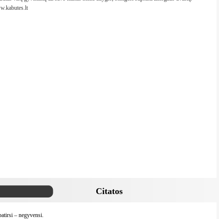
.kabutes.lt
Citatos
atirsi – negyvensi.