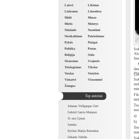
Laisvė
Likimas
Linksmos
Literatūra
Meilė
Menas
Mirtis
Moterys
Nelaimės
Nuodėmė
Nusikaltimas
Patriotizmas
Pyktis
Pinigai
Politika
Protas
Sok
Alo
Religija
Siela
fin
Skausmas
Svajonės
Mas
Teisingumas
Tikslas
dau
Pl
Verslas
Vertybės
Sok
Vienatvė
Visuomenė
mok
Žmogus
min
Fil
Top autoriai
tau
Tuo
Johanas Volfgangas Gėtė
nus
Gabriel Garcia Marquez
a)
Si–ma Cjenas
b)
Seneka
Tei
Erichas Marija Remarkas
nut
Oskaras Vaildas
Sok