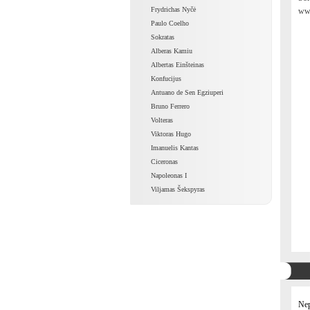
Frydrichas Nyčė
www
Paulo Coelho
Sokratas
Alberas Kamiu
Albertas Einšteinas
Konfucijus
Antuano de Sen Egziuperi
Bruno Ferrero
Volteras
Viktoras Hugo
Imanuelis Kantas
Ciceronas
Napoleonas I
Viljamas Šekspyras
Nep