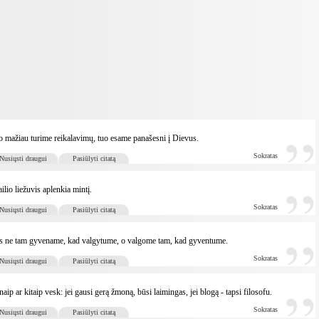
 mažiau turime reikalavimų, tuo esame panašesni į Dievus.
Sokratas
Nusiųsti draugui
Pasiūlyti citatą
ilio liežuvis aplenkia mintį.
Sokratas
Nusiųsti draugui
Pasiūlyti citatą
 ne tam gyvename, kad valgytume, o valgome tam, kad gyventume.
Sokratas
Nusiųsti draugui
Pasiūlyti citatą
naip ar kitaip vesk: jei gausi gerą žmoną, būsi laimingas, jei blogą - tapsi filosofu.
Sokratas
Nusiųsti draugui
Pasiūlyti citatą