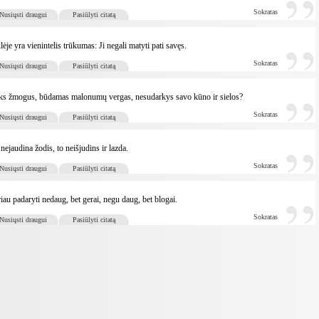
Sokratas
Nusiųsti draugui
Pasiūlyti citatą
lėje yra vienintelis trūkumas: Ji negali matyti pati savęs.
Sokratas
Nusiųsti draugui
Pasiūlyti citatą
s žmogus, būdamas malonumų vergas, nesudarkys savo kūno ir sielos?
Sokratas
Nusiųsti draugui
Pasiūlyti citatą
nejaudina žodis, to neišjudins ir lazda.
Sokratas
Nusiųsti draugui
Pasiūlyti citatą
iau padaryti nedaug, bet gerai, negu daug, bet blogai.
Sokratas
Nusiųsti draugui
Pasiūlyti citatą