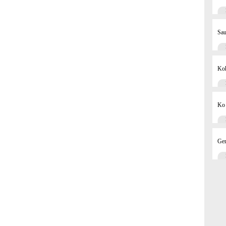
Sau
Kok
Ko 
Ger