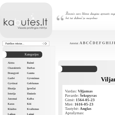
A
B
C
Č
D
E
F
G
H
I
J
Autoriai:
Kategorijos
Aistra
Baimė
Charakteris
Darbas
Draugystė
Gamta
Vilj
Garbė
Gyvenimas
Gyvūnai
Gobšumas
Iliuzija
Įpročiai
Vardas:
Viljamas
Istorija
Išmintis
Pavarde:
Šekspyras
Jausmai
Kalba
Gimė:
1564-05-23
Mirė:
1616-05-23
Karas
Kiti
Tautybė:
Anglas
Klaidos
Kvailumas
Aprašymas:
Laikas
Laimė