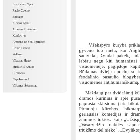
Frydrichas Nyčė
Paulo Coelho
Sokratas
Alberas Kamiu
Albertas Einšteinas
Konfucijus
Antuano de Sen Egziuperi
V.šekspyro kūryba priklaus
Bruno Ferrero
gyveno tuo metu, kai Anglijoj
Volteras
santykiai, žymiai pakeitę mi
labiau negu kiti humanistai p
Viktoras Hugo
visuomenėje, pagrįstoje kapi
Imanuelis Kantas
Būdamas dviejų epochų susid
Ciceronas
feodalinio pasaulio blogybe
Napoleonas I
visuomenės antihumaniškumą.
Viljamas Šekspyras
Maždaug per dvidešimtį kūry
dramos kūrinius ir apie pusa
paprastai skirstoma į tris laikot
Pirmuoju kūrybos laikota
geriausias komedijas ir dram
žinomos tokios, kaip „Užsisp
„Vasarvidžio nakties sapna
triukšmo dėl nieko", „Dvyliktoj