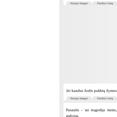
Nusiųsti draugui
Pasiūlyti citatą
Jei kandus žodis paliktų žymes,
Nusiųsti draugui
Pasiūlyti citatą
Pasaulis - tai tragedija tiem
galvoja.