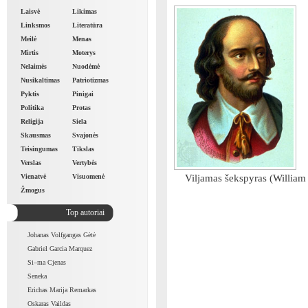
Laisvė
Likimas
Linksmos
Literatūra
Meilė
Menas
Mirtis
Moterys
Nelaimės
Nuodėmė
Nusikaltimas
Patriotizmas
Pyktis
Pinigai
Politika
Protas
Religija
Siela
Skausmas
Svajonės
Teisingumas
Tikslas
Verslas
Vertybės
Vienatvė
Visuomenė
Viljamas šekspyras (William S
Žmogus
Top autoriai
Johanas Volfgangas Gėtė
Gabriel Garcia Marquez
Si–ma Cjenas
Seneka
Erichas Marija Remarkas
Oskaras Vaildas