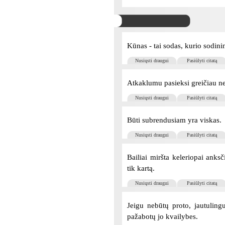
Kūnas - tai sodas, kurio sodin
Nusiųsti draugui
Pasiūlyti citatą
Atkaklumu pasieksi greičiau n
Nusiųsti draugui
Pasiūlyti citatą
Būti subrendusiam yra viskas.
Nusiųsti draugui
Pasiūlyti citatą
Bailiai miršta keleriopai anksč
tik kartą.
Nusiųsti draugui
Pasiūlyti citatą
Jeigu nebūtų proto, jautulin
pažabotų jo kvailybes.