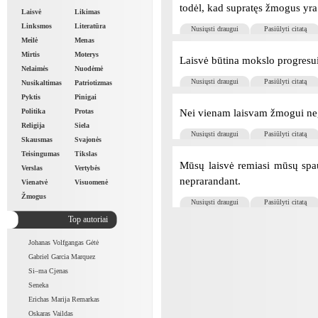
todėl, kad supratęs žmogus yra 
Laisvė
Likimas
Linksmos
Literatūra
Nusiųsti draugui
Pasiūlyti citatą
Meilė
Menas
Mirtis
Moterys
Laisvė būtina mokslo progresu
Nelaimės
Nuodėmė
Nusiųsti draugui
Pasiūlyti citatą
Nusikaltimas
Patriotizmas
Pyktis
Pinigai
Nei vienam laisvam žmogui nega
Politika
Protas
Religija
Siela
Nusiųsti draugui
Pasiūlyti citatą
Skausmas
Svajonės
Teisingumas
Tikslas
Mūsų laisvė remiasi mūsų spaud
Verslas
Vertybės
neprarandant.
Vienatvė
Visuomenė
Žmogus
Nusiųsti draugui
Pasiūlyti citatą
Top autoriai
Johanas Volfgangas Gėtė
Gabriel Garcia Marquez
Si–ma Cjenas
Seneka
Erichas Marija Remarkas
Oskaras Vaildas