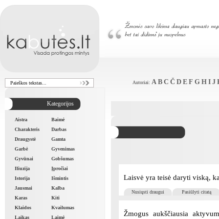
A
B
C
Č
D
E
F
G
H
I
J
Autoriai:
Kategorijos
Aistra
Baimė
Charakteris
Darbas
Draugystė
Gamta
Garbė
Gyvenimas
Gyvūnai
Gobšumas
Iliuzija
Įpročiai
Laisvė yra teisė daryti viską,
Istorija
Išmintis
Jausmai
Kalba
Nusiųsti draugui
Pasiūlyti citatą
Karas
Kiti
Klaidos
Kvailumas
Žmogus aukščiausia aktyvumą
Laikas
Laimė