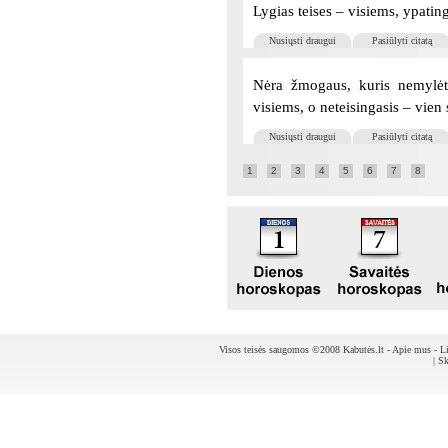
Lygias teises – visiems, ypatin
Nusiųsti draugui
Pasiūlyti citatą
Nėra žmogaus, kuris nemylėtų 
visiems, o neteisingasis – vien 
Nusiųsti draugui
Pasiūlyti citatą
1
2
3
4
5
6
7
8
Visos teisės saugomos ©2008 Kabutės.lt -
Apie mus
-
Li
|
Sk