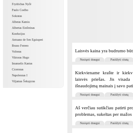
Frydrichas Nyčė
Paulo Coelho
Sokratas
Alberas Kamiu
Albertas Einšteinas
Konfucijus
Antuano de Sen Egziuperi
Bruno Ferrero
Laisvės kaina yra budrumo būt
Volteras
Viktoras Hugo
Nusiųsti draugui
Pasiūlyti citatą
Imanuelis Kantas
Ciceronas
Kiekviename krašte ir kiek
Napoleonas I
laisvės priešas. Jis visada 
Viljamas Šekspyras
išnaudojimą mainais į savo pat
Nusiųsti draugui
Pasiūlyti citatą
Aš verčiau sutikčiau patirti pr
problemas, sukeltas per mažos 
Nusiųsti draugui
Pasiūlyti citatą