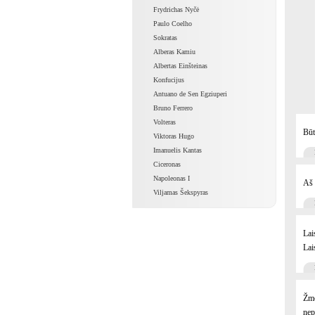
Frydrichas Nyčė
Paulo Coelho
Sokratas
Alberas Kamiu
Albertas Einšteinas
Konfucijus
Antuano de Sen Egziuperi
Bruno Ferrero
Volteras
Būt
Viktoras Hugo
Imanuelis Kantas
Ciceronas
Napoleonas I
Aš 
Viljamas Šekspyras
Lai
Lai
Žmo
nep