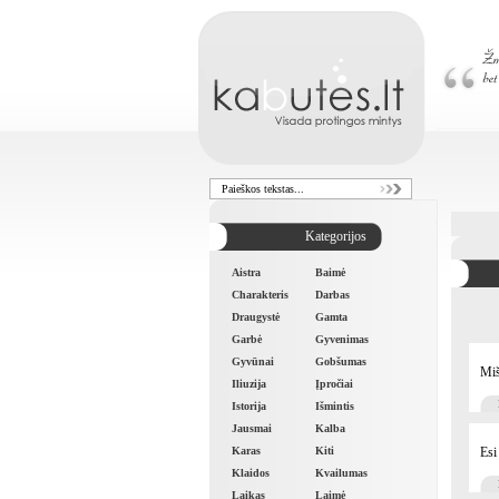
Kategorijos
Aistra
Baimė
Charakteris
Darbas
Draugystė
Gamta
Garbė
Gyvenimas
Gyvūnai
Gobšumas
Miš
Iliuzija
Įpročiai
Istorija
Išmintis
Jausmai
Kalba
Esi
Karas
Kiti
Klaidos
Kvailumas
Laikas
Laimė