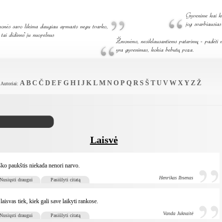
A
B
C
Č
D
E
F
G
H
I
J
K
L
M
N
O
P
Q
R
S
Š
T
U
V
W
X
Y
Z
Ž
Autoriai:
Laisvė
ko paukštis niekada nenori narvo.
Henrikas Ibsenas
Nusiųsti draugui
Pasiūlyti citatą
 laisvas tiek, kiek gali save laikyti rankose.
Vanda Juknaitė
Nusiųsti draugui
Pasiūlyti citatą