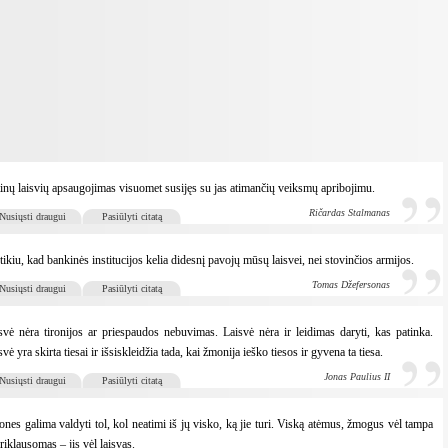
inų laisvių apsaugojimas visuomet susijęs su jas atimančių veiksmų apribojimu.
Ričardas Stalmanas
Nusiųsti draugui
Pasiūlyti citatą
tikiu, kad bankinės institucijos kelia didesnį pavojų mūsų laisvei, nei stovinčios armijos.
Tomas Džefersonas
Nusiųsti draugui
Pasiūlyti citatą
svė nėra tironijos ar priespaudos nebuvimas. Laisvė nėra ir leidimas daryti, kas patinka.
svė yra skirta tiesai ir išsiskleidžia tada, kai žmonija ieško tiesos ir gyvena ta tiesa.
Jonas Paulius II
Nusiųsti draugui
Pasiūlyti citatą
nes galima valdyti tol, kol neatimi iš jų visko, ką jie turi. Viską atėmus, žmogus vėl tampa
riklausomas – jis vėl laisvas.