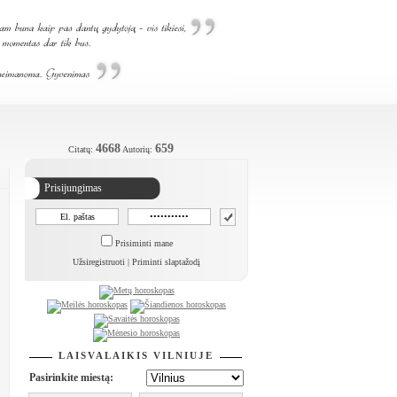
4668
659
Citatų:
Autorių:
Prisijungimas
Prisiminti mane
Užsiregistruoti
|
Priminti slaptažodį
LAISVALAIKIS VILNIUJE
Pasirinkite miestą: