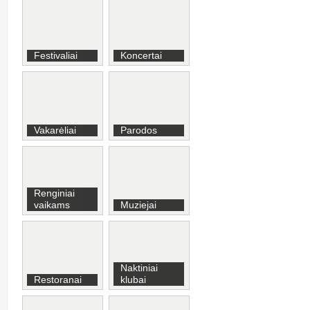
Festivaliai
Koncertai
Vakarėliai
Parodos
Renginiai
vaikams
Muziejai
Naktiniai
Restoranai
klubai