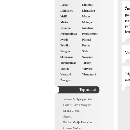
Laisvė
Likimas
Žmo
Linksmos
Literatūra
ger
Meilė
Menas
pra
Mirtis
Moterys
jo 
Nelaimės
Nuodėmė
ben
Nusikaltimas
Patriotizmas
Pyktis
Pinigai
Politika
Protas
Religija
Siela
Vis
Skausmas
Svajonės
Teisingumas
Tikslas
Verslas
Vertybės
Jei
Vienatvė
Visuomenė
aut
Žmogus
Top autoriai
Johanas Volfgangas Gėtė
Gabriel Garcia Marquez
Si–ma Cjenas
Seneka
Erichas Marija Remarkas
Oskaras Vaildas