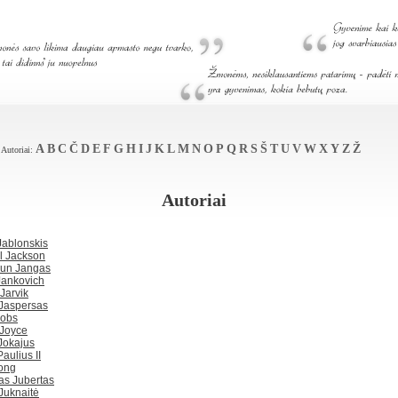
A
B
C
Č
D
E
F
G
H
I
J
K
L
M
N
O
P
Q
R
S
Š
T
U
V
W
X
Y
Z
Ž
Autoriai:
Autoriai
Jablonskis
l Jackson
un Jangas
Jankovich
Jarvik
 Jaspersas
Jobs
Joyce
Jokajus
aulius II
Jong
as Jubertas
Juknaitė