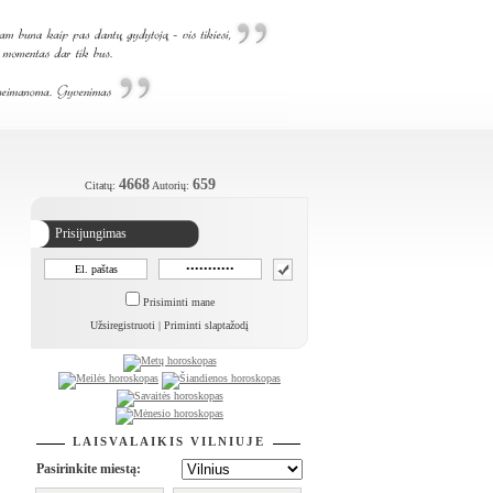
4668
659
Citatų:
Autorių:
Prisijungimas
Prisiminti mane
Užsiregistruoti
|
Priminti slaptažodį
LAISVALAIKIS VILNIUJE
Pasirinkite miestą: