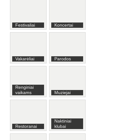
Festivaliai
Koncertai
Vakarėliai
Parodos
Renginiai
vaikams
Muziejai
Naktiniai
Restoranai
klubai