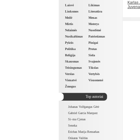
Karlas
Laisvė
Likimas
Juvena
Linksmos
Literatūra
Meilė
Menas
Mirtis
Moterys
Nelaimės
Nuodėmė
Nusikaltimas
Patriotizmas
Pyktis
Pinigai
Politika
Protas
Religija
Siela
Skausmas
Svajonės
Teisingumas
Tikslas
Verslas
Vertybės
Vienatvė
Visuomenė
Žmogus
Top autoriai
Johanas Volfgangas Gėtė
Gabriel Garcia Marquez
Si–ma Cjenas
Seneka
Erichas Marija Remarkas
Oskaras Vaildas