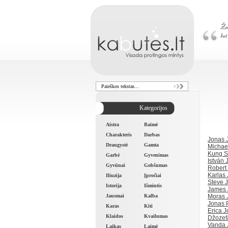
Kategorijos
Aistra
Baimė
Charakteris
Darbas
Jonas 
Draugystė
Gamta
Michae
Kung S
Garbė
Gyvenimas
István 
Gyvūnai
Gobšumas
Robert 
Karlas
Iliuzija
Įpročiai
Steve 
Istorija
Išmintis
James 
Moras 
Jausmai
Kalba
Jonas P
Karas
Kiti
Erica 
Klaidos
Kvailumas
Džozef
Vanda 
Laikas
Laimė