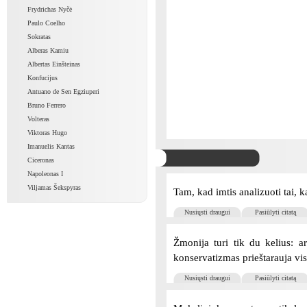
Frydrichas Nyčė
Paulo Coelho
Sokratas
Alberas Kamiu
Albertas Einšteinas
Konfucijus
Antuano de Sen Egziuperi
Bruno Ferrero
Volteras
Viktoras Hugo
Imanuelis Kantas
Ciceronas
Napoleonas I
Viljamas Šekspyras
Tam, kad imtis analizuoti tai, k
Nusiųsti draugui
Pasiūlyti citatą
Žmonija turi tik du kelius: a
konservatizmas prieštarauja vi
Nusiųsti draugui
Pasiūlyti citatą