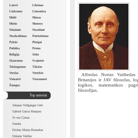
Laisvė
Likimas
Linksmos
Literatūra
Meilė
Menas
Mirtis
Moterys
Nelaimės
Nuodėmė
Nusikaltimas
Patriotizmas
Pyktis
Pinigai
Politika
Protas
Religija
Siela
Skausmas
Svajonės
Teisingumas
Tikslas
Verslas
Vertybės
Alfredas Nortas Vaithedas 
Vienatvė
Visuomenė
Britanijos ir JAV filosofas, l
logikos, matematikos pagri
Žmogus
filosofijas.
Top autoriai
Johanas Volfgangas Gėtė
Gabriel Garcia Marquez
Si–ma Cjenas
Seneka
Erichas Marija Remarkas
Oskaras Vaildas