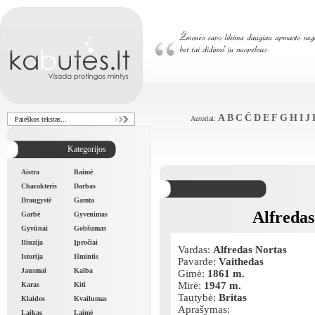
A
B
C
Č
D
E
F
G
H
I
J
Autoriai:
Kategorijos
Aistra
Baimė
Charakteris
Darbas
Draugystė
Gamta
Alfredas
Garbė
Gyvenimas
Gyvūnai
Gobšumas
Iliuzija
Įpročiai
Vardas:
Alfredas Nortas
Istorija
Išmintis
Pavarde:
Vaithedas
Jausmai
Kalba
Gimė:
1861 m.
Mirė:
1947 m.
Karas
Kiti
Tautybė:
Britas
Klaidos
Kvailumas
Aprašymas:
Laikas
Laimė