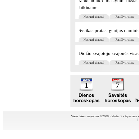
Mokslininko mąstymo tikslas
laikiname.
Nusiųsti draugui
Pasiūlyti citatą
Sveikas protas–genijus naminio
Nusiųsti draugui
Pasiūlyti citatą
Didžio svajotojo svajonės visad
Nusiųsti draugui
Pasiūlyti citatą
Visos teisės saugomos ©2008 Kabutės.lt -
Apie mus
|