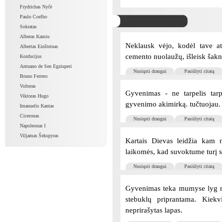
Frydrichas Nyčė
Paulo Coelho
Sokratas
Alberas Kamiu
Neklausk vėjo, kodėl tave atn
Albertas Einšteinas
cemento nuolaužų, išleisk šakn
Konfucijus
Antuano de Sen Egziuperi
Nusiųsti draugui
Pasiūlyti citatą
Bruno Ferrero
Volteras
Gyvenimas - ne tarpelis tar
Viktoras Hugo
gyvenimo akimirką. tučtuojau. G
Imanuelis Kantas
Ciceronas
Nusiųsti draugui
Pasiūlyti citatą
Napoleonas I
Viljamas Šekspyras
Kartais Dievas leidžia kam no
laikomės, kad suvoktume turį 
Nusiųsti draugui
Pasiūlyti citatą
Gyvenimas teka mumyse lyg rami
stebuklų priprantama. Kiek
neprirašytas lapas.