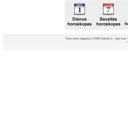
Visos teisės saugomos ©2008 Kabutės.lt -
Apie mus
|