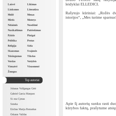
leidyklai ELLEDICI.
Laisvė
Likimas
Linksmos
Literatūra
Rašytojo kūriniai: „Rožės d
Meilė
Menas
istorijos“, „Mes turime sparnus
Mirtis
Moterys
Nelaimės
Nuodėmė
Nusikaltimas
Patriotizmas
Pyktis
Pinigai
Politika
Protas
Religija
Siela
Skausmas
Svajonės
Teisingumas
Tikslas
Verslas
Vertybės
Vienatvė
Visuomenė
Žmogus
Top autoriai
Johanas Volfgangas Gėtė
Gabriel Garcia Marquez
Si–ma Cjenas
Apie šį autorių sunku rasti duo
Seneka
kūrybos faktų, prašytume atsių
Erichas Marija Remarkas
Oskaras Vaildas