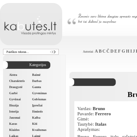
A
B
C
Č
D
E
F
G
H
I
J
Autoriai:
Kategorijos
Aistra
Baimė
Charakteris
Darbas
Draugystė
Gamta
Br
Garbė
Gyvenimas
Gyvūnai
Gobšumas
Iliuzija
Įpročiai
Vardas:
Bruno
Istorija
Išmintis
Pavarde:
Ferrero
Jausmai
Kalba
Gimė:
Tautybė:
Italas
Karas
Kiti
Aprašymas:
Klaidos
Kvailumas
Laikas
Laimė
Bruno Ferrero italų rašytoja