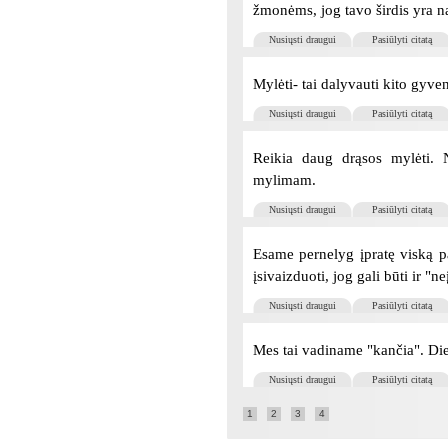
žmonėms, jog tavo širdis yra n
Nusiųsti draugui
Pasiūlyti citatą
Mylėti- tai dalyvauti kito gyve
Nusiųsti draugui
Pasiūlyti citatą
Reikia daug drąsos mylėti. N
mylimam.
Nusiųsti draugui
Pasiūlyti citatą
Esame pernelyg įpratę viską pa
įsivaizduoti, jog gali būti ir "
Nusiųsti draugui
Pasiūlyti citatą
Mes tai vadiname "kančia". Die
Nusiųsti draugui
Pasiūlyti citatą
1
2
3
4