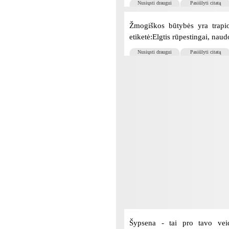
Nusiųsti draugui
Pasiūlyti citatą
Žmogiškos būtybės yra trapio
etiketė:Elgtis rūpestingai, naudo
Nusiųsti draugui
Pasiūlyti citatą
Šypsena - tai pro tavo veid