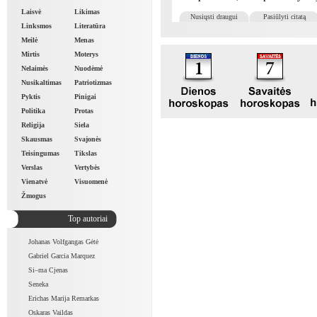
Laisvė
Likimas
Nusiųsti draugui
Pasiūlyti citatą
Linksmos
Literatūra
Meilė
Menas
Mirtis
Moterys
Nelaimės
Nuodėmė
Nusikaltimas
Patriotizmas
Pyktis
Pinigai
Politika
Protas
Religija
Siela
Skausmas
Svajonės
Teisingumas
Tikslas
Verslas
Vertybės
Vienatvė
Visuomenė
Žmogus
Top autoriai
Johanas Volfgangas Gėtė
Gabriel Garcia Marquez
Si–ma Cjenas
Seneka
Erichas Marija Remarkas
Oskaras Vaildas