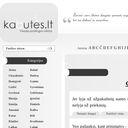
A
B
C
Č
D
E
F
G
H
I
J
Autoriai:
Kategorijos
Aistra
Baimė
Charakteris
Darbas
Draugystė
Gamta
Garbė
Gyvenimas
Gyvūnai
Gobšumas
Jei lyja už užpakalinių namo d
Iliuzija
Įpročiai
Istorija
Išmintis
nelyja už priekinių.
Jausmai
Kalba
Nusiųsti draugui
Pasiūlyti citatą
Karas
Kiti
Klaidos
Kvailumas
Vos pašauksi, katė prisistatys 
Laikas
Laimė