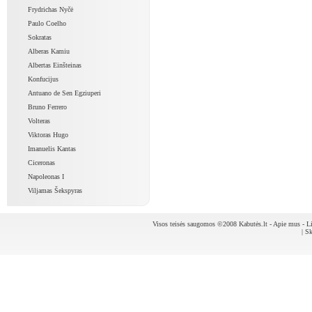
Frydrichas Nyčė
Paulo Coelho
Sokratas
Alberas Kamiu
Albertas Einšteinas
Konfucijus
Antuano de Sen Egziuperi
Bruno Ferrero
Volteras
Viktoras Hugo
Imanuelis Kantas
Ciceronas
Napoleonas I
Viljamas Šekspyras
Visos teisės saugomos ©2008 Kabutės.lt -
Apie mus
-
Li
|
Sk