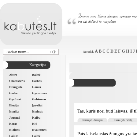
A
B
C
Č
D
E
F
G
H
I
J
Autoriai:
Kategorijos
Aistra
Baimė
Charakteris
Darbas
Draugystė
Gamta
Garbė
Gyvenimas
Gyvūnai
Gobšumas
Iliuzija
Įpročiai
Tas, kuris nori būti laisvas, iš t
Istorija
Išmintis
Jausmai
Kalba
Nusiųsti draugui
Pasiūlyti citatą
Karas
Kiti
Klaidos
Kvailumas
Pats laisviausias žmogus yra tas
Laikas
Laimė