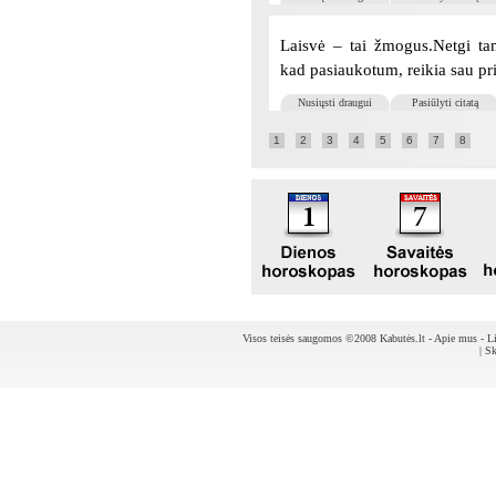
Laisvė – tai žmogus.Netgi tam
kad pasiaukotum, reikia sau pr
Nusiųsti draugui
Pasiūlyti citatą
1
2
3
4
5
6
7
8
Visos teisės saugomos ©2008 Kabutės.lt -
Apie mus
-
Li
|
Sk