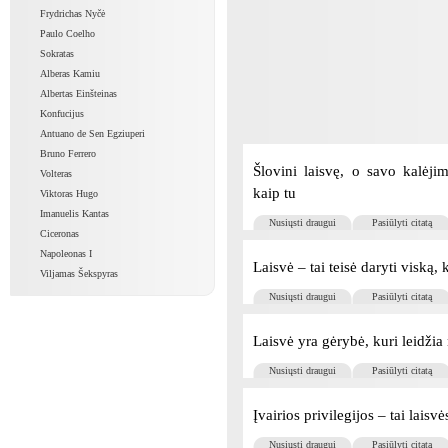
Frydrichas Nyčė
Paulo Coelho
Sokratas
Alberas Kamiu
Albertas Einšteinas
Konfucijus
Antuano de Sen Egziuperi
Bruno Ferrero
Šlovini laisvę, o savo kalėji
Volteras
kaip tu
Viktoras Hugo
Imanuelis Kantas
Nusiųsti draugui
Pasiūlyti citatą
Ciceronas
Napoleonas I
Laisvė – tai teisė daryti viską, 
Viljamas Šekspyras
Nusiųsti draugui
Pasiūlyti citatą
Laisvė yra gėrybė, kuri leidžia
Nusiųsti draugui
Pasiūlyti citatą
Įvairios privilegijos – tai laisv
Nusiųsti draugui
Pasiūlyti citatą