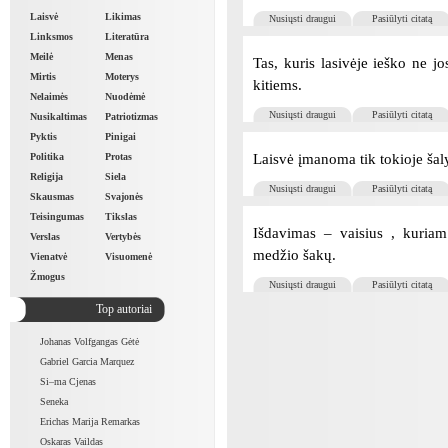
Laisvė
Likimas
Nusiųsti draugui
Pasiūlyti citatą
Linksmos
Literatūra
Meilė
Menas
Tas, kuris lasivėje ieško ne jo
Mirtis
Moterys
kitiems.
Nelaimės
Nuodėmė
Nusiųsti draugui
Pasiūlyti citatą
Nusikaltimas
Patriotizmas
Pyktis
Pinigai
Laisvė įmanoma tik tokioje šalyj
Politika
Protas
Religija
Siela
Nusiųsti draugui
Pasiūlyti citatą
Skausmas
Svajonės
Teisingumas
Tikslas
Išdavimas – vaisius , kuriam 
Verslas
Vertybės
medžio šakų.
Vienatvė
Visuomenė
Žmogus
Nusiųsti draugui
Pasiūlyti citatą
Top autoriai
Johanas Volfgangas Gėtė
Gabriel Garcia Marquez
Si–ma Cjenas
Seneka
Erichas Marija Remarkas
Oskaras Vaildas