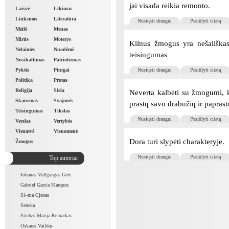
jai visada reikia remonto.
Laisvė
Likimas
Linksmos
Literatūra
Nusiųsti draugui
Pasiūlyti citatą
Meilė
Menas
Mirtis
Moterys
Kilnus žmogus yra nešališkas
Nelaimės
Nuodėmė
teisingumas
Nusikaltimas
Patriotizmas
Nusiųsti draugui
Pasiūlyti citatą
Pyktis
Pinigai
Politika
Protas
Religija
Siela
Neverta kalbėti su žmogumi, k
Skausmas
Svajonės
prastų savo drabužių ir paprast
Teisingumas
Tikslas
Nusiųsti draugui
Pasiūlyti citatą
Verslas
Vertybės
Vienatvė
Visuomenė
Dora turi slypėti charakteryje.
Žmogus
Nusiųsti draugui
Pasiūlyti citatą
Top autoriai
Johanas Volfgangas Gėtė
Gabriel Garcia Marquez
Si–ma Cjenas
Seneka
Erichas Marija Remarkas
Oskaras Vaildas