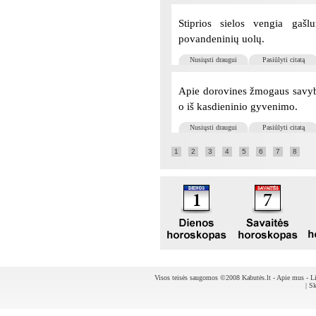
Stiprios sielos vengia gašlu
povandeninių uolų.
Nusiųsti draugui
Pasiūlyti citatą
Apie dorovines žmogaus savybes
o iš kasdieninio gyvenimo.
Nusiųsti draugui
Pasiūlyti citatą
1
2
3
4
5
6
7
8
Visos teisės saugomos ©2008 Kabutės.lt -
Apie mus
-
Li
|
Sk