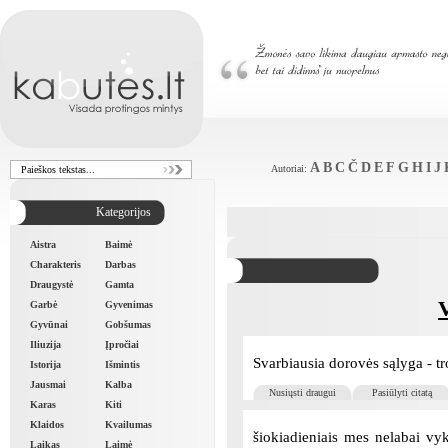
A
B
C
Č
D
E
F
G
H
I
J
Autoriai:
Kategorijos
Aistra
Baimė
Charakteris
Darbas
Draugystė
Gamta
Garbė
Gyvenimas
Gyvūnai
Gobšumas
Iliuzija
Įpročiai
Svarbiausia dorovės sąlyga - t
Istorija
Išmintis
Jausmai
Kalba
Nusiųsti draugui
Pasiūlyti citatą
Karas
Kiti
Klaidos
Kvailumas
šiokiadieniais mes nelabai vy
Laikas
Laimė