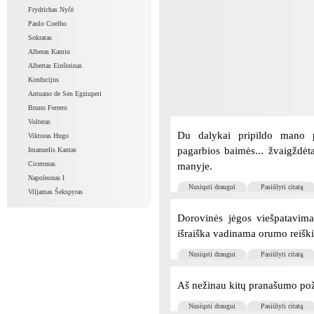
Frydrichas Nyčė
Paulo Coelho
Sokratas
Alberas Kamiu
Albertas Einšteinas
Konfucijus
Antuano de Sen Egziuperi
Bruno Ferrero
Volteras
Du dalykai pripildo mano p
Viktoras Hugo
pagarbios baimės... žvaigždėt
Imanuelis Kantas
Ciceronas
manyje.
Napoleonas I
Nusiųsti draugui
Pasiūlyti citatą
Viljamas Šekspyras
Dorovinės jėgos viešpatavimas
išraiška vadinama orumo reiški
Nusiųsti draugui
Pasiūlyti citatą
Aš nežinau kitų pranašumo po
Nusiųsti draugui
Pasiūlyti citatą