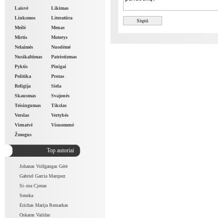
Laisvė
Likimas
Linksmos
Literatūra
Meilė
Menas
Mirtis
Moterys
Nelaimės
Nuodėmė
Nusikaltimas
Patriotizmas
Pyktis
Pinigai
Politika
Protas
Religija
Siela
Skausmas
Svajonės
Teisingumas
Tikslas
Verslas
Vertybės
Vienatvė
Visuomenė
Žmogus
Top autoriai
Johanas Volfgangas Gėtė
Gabriel Garcia Marquez
Si–ma Cjenas
Seneka
Erichas Marija Remarkas
Oskaras Vaildas