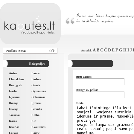
A
B
C
Č
D
E
F
G
H
I
J
Autoriai:
Kategorijos
Aistra
Baimė
Jūsų vardas
Charakteris
Darbas
Draugystė
Gamta
Draugo el. paštas
Garbė
Gyvenimas
Gyvūnai
Gobšumas
Iliuzija
Įpročiai
Citata
Istorija
Išmintis
Jausmai
Kalba
Karas
Kiti
Klaidos
Kvailumas
Laikas
Laimė