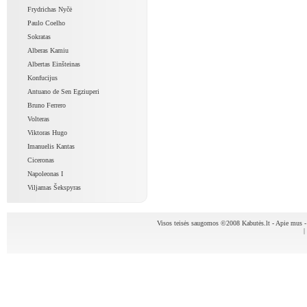
Frydrichas Nyčė
Paulo Coelho
Sokratas
Alberas Kamiu
Albertas Einšteinas
Konfucijus
Antuano de Sen Egziuperi
Bruno Ferrero
Volteras
Viktoras Hugo
Imanuelis Kantas
Ciceronas
Napoleonas I
Viljamas Šekspyras
Visos teisės saugomos ©2008 Kabutės.lt -
Apie mus
|