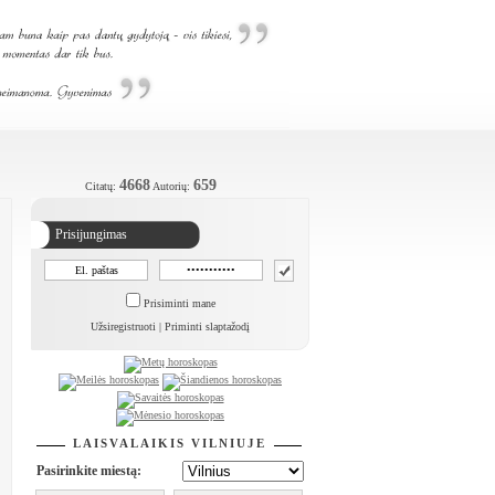
4668
659
Citatų:
Autorių:
Prisijungimas
Prisiminti mane
Užsiregistruoti
|
Priminti slaptažodį
LAISVALAIKIS VILNIUJE
Pasirinkite miestą: