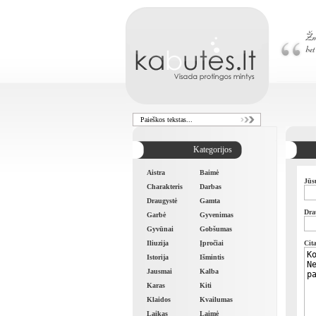
Kategorijos
Aistra
Baimė
Jūs
Charakteris
Darbas
Draugystė
Gamta
Dra
Garbė
Gyvenimas
Gyvūnai
Gobšumas
Iliuzija
Įpročiai
Cit
Istorija
Išmintis
Jausmai
Kalba
Karas
Kiti
Klaidos
Kvailumas
Laikas
Laimė