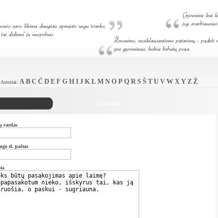
A
B
C
Č
D
E
F
G
H
I
J
K
L
M
N
O
P
Q
R
S
Š
T
U
V
W
X
Y
Z
Ž
Autoriai:
Siuntimas
ų vardas
ugo el. paštas
ata