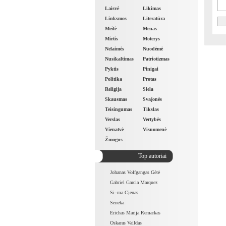
Laisvė
Likimas
Linksmos
Literatūra
Meilė
Menas
Mirtis
Moterys
Nelaimės
Nuodėmė
Nusikaltimas
Patriotizmas
Pyktis
Pinigai
Politika
Protas
Religija
Siela
Skausmas
Svajonės
Teisingumas
Tikslas
Verslas
Vertybės
Vienatvė
Visuomenė
Žmogus
Top autoriai
Johanas Volfgangas Gėtė
Gabriel Garcia Marquez
Si–ma Cjenas
Seneka
Erichas Marija Remarkas
Oskaras Vaildas