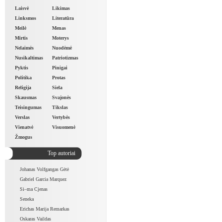
Laisvė
Likimas
Linksmos
Literatūra
Meilė
Menas
Mirtis
Moterys
Nelaimės
Nuodėmė
Nusikaltimas
Patriotizmas
Pyktis
Pinigai
Politika
Protas
Religija
Siela
Skausmas
Svajonės
Teisingumas
Tikslas
Verslas
Vertybės
Vienatvė
Visuomenė
Žmogus
Top autoriai
Johanas Volfgangas Gėtė
Gabriel Garcia Marquez
Si–ma Cjenas
Seneka
Erichas Marija Remarkas
Oskaras Vaildas