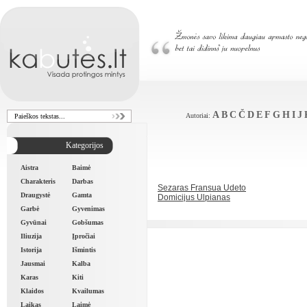
A
B
C
Č
D
E
F
G
H
I
J
Autoriai:
Kategorijos
Aistra
Baimė
Charakteris
Darbas
Sezaras Fransua Udeto
Draugystė
Gamta
Domicijus Ulpianas
Garbė
Gyvenimas
Gyvūnai
Gobšumas
Iliuzija
Įpročiai
Istorija
Išmintis
Jausmai
Kalba
Karas
Kiti
Klaidos
Kvailumas
Laikas
Laimė