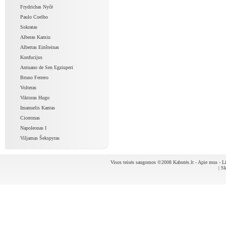
Frydrichas Nyčė
Paulo Coelho
Sokratas
Alberas Kamiu
Albertas Einšteinas
Konfucijus
Antuano de Sen Egziuperi
Bruno Ferrero
Volteras
Viktoras Hugo
Imanuelis Kantas
Ciceronas
Napoleonas I
Viljamas Šekspyras
Visos teisės saugomos ©2008 Kabutės.lt -
Apie mus
-
Li
|
Sk